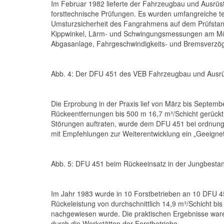
Im Februar 1982 lieferte der Fahrzeugbau und Ausrüst
forsttechnische Prüfungen. Es wurden umfangreiche t
Umsturzsicherheit des Fangrahmens auf dem Prüfstan
Kippwinkel, Lärm- und Schwingungsmessungen am Möwe
Abgasanlage, Fahrgeschwindigkeits- und Bremsverzö
Abb. 4: Der DFU 451 des VEB Fahrzeugbau und Ausr
Die Erprobung in der Praxis lief von März bis Septem
Rückeentfernungen bis 500 m 16,7 m³/Schicht gerückt
Störungen auftraten, wurde dem DFU 451 bei ordnung
mit Empfehlungen zur Weiterentwicklung ein „Geeignet“
Abb. 5: DFU 451 beim Rückeeinsatz in der Jungbesta
Im Jahr 1983 wurde in 10 Forstbetrieben an 10 DFU 45
Rückeleistung von durchschnittlich 14,9 m³/Schicht bi
nachgewiesen wurde. Die praktischen Ergebnisse waren
durch die Werkstätten der Forstbetriebe.