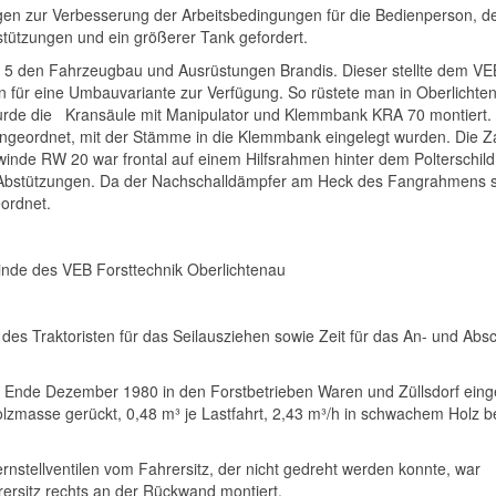
en zur Verbesserung der Arbeitsbedingungen für die Bedienperson, d
stützungen und ein größerer Tank gefordert.
5 den Fahrzeugbau und Ausrüstungen Brandis. Dieser stellte dem VE
en für eine Umbauvariante zur Verfügung. So rüstete man in Oberlichte
wurde die Kransäule mit Manipulator und Klemmbank KRA 70 montiert
angeordnet, mit der Stämme in die Klemmbank eingelegt wurden. Die 
lwinde RW 20 war frontal auf einem Hilfsrahmen hinter dem Polterschild
Abstützungen. Da der Nachschalldämpfer am Heck des Fangrahmens s
ordnet.
nde des VEB Forsttechnik Oberlichtenau
des Traktoristen für das Seilausziehen sowie Zeit für das An- und Abs
Ende Dezember 1980 in den Forstbetrieben Waren und Züllsdorf einge
zmasse gerückt, 0,48 m³ je Lastfahrt, 2,43 m³/h in schwachem Holz b
nstellventilen vom Fahrersitz, der nicht gedreht werden konnte, war
ersitz rechts an der Rückwand montiert.