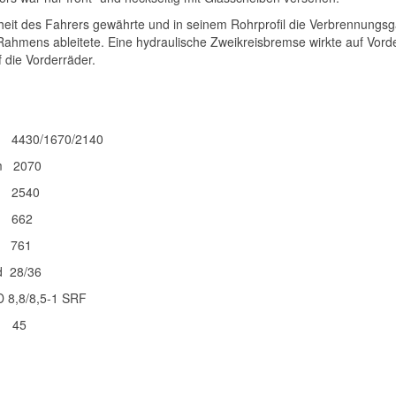
heit des Fahrers gewährte und in seinem Rohrprofil die Verbrennungs
hmens ableitete. Eine hydraulische Zweikreisbremse wirkte auf Vord
 die Vorderräder.
1670/2140
70
540
 662
761
 28/36
,8/8,5-1 SRF
45