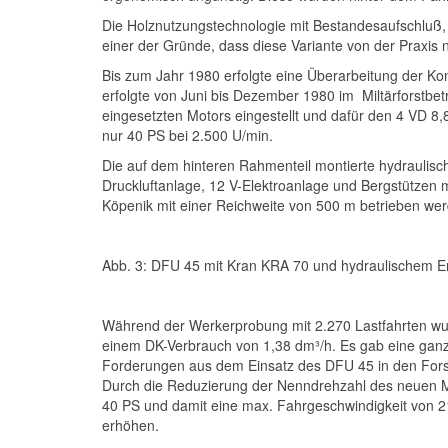
Die Holznutzungstechnologie mit Bestandesaufschluß, F
einer der Gründe, dass diese Variante von der Praxi
Bis zum Jahr 1980 erfolgte eine Überarbeitung der K
erfolgte von Juni bis Dezember 1980 im Miltärforstbet
eingesetzten Motors eingestellt und dafür den 4 VD 8,8
nur 40 PS bei 2.500 U/min.
Die auf dem hinteren Rahmenteil montierte hydraulis
Druckluftanlage, 12 V-Elektroanlage und Bergstütze
Köpenik mit einer Reichweite von 500 m betrieben we
Abb. 3: DFU 45 mit Kran KRA 70 und hydraulischem E
Während der Werkerprobung mit 2.270 Lastfahrten wurd
einem DK-Verbrauch von 1,38 dm³/h. Es gab eine ganz
Forderungen aus dem Einsatz des DFU 45 in den Forst
Durch die Reduzierung der Nenndrehzahl des neuen Mo
40 PS und damit eine max. Fahrgeschwindigkeit von 
erhöhen.