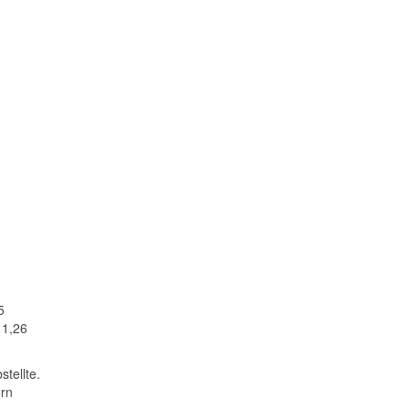
5
 1,26
tellte.
ern