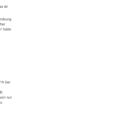
s ist
probung
sher
³ hatte
³/h bei
t.
von nur
zu