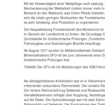
Mit der Notwendigkeit einer Waldpflege nach zwanzig, d
Mechanisierung der Waldarbeit rückten immer mehr i
Bestand an den Waldrand, was früher Pferde leisteten. 
sich die relativ geringen Stückzahlen der Forstwirtsch
es sehr schwierig, eine Produktion zu organisieren.
Die Hauptabteilung Forstwirtschaft des Ministriums für
im Bereich der Landtechnik zu finden. Als Grundlage fü
Zentralstelle für forsttechnische Prüfungen „Forsttec
Fahrzeugbau und Ausrüstungen Brandis beauftragt.
Ab August 1977 wurden im Militärforstbetrieb Züllsd
U
niversaltraktors DFU-45 bis zum Jahresende einer Ei
forsttechnische Prüfungen fest.
Titelbild: Der DFU 45 mit Abstützungen des VEB Fah
Als allradgetriebener Knicktraktor war er in Vollrahm
miteinander verbundene Rahmenteile. Der vordere Rahm
Der hintere Rahmenteil trug Seilwinde und Rückeschil
Viertaktdieselmotor erfolgte über Kupplung, Verteiler
auf die Räder. Die Hydraulikanlage war mit zwei Zahn
Polterschild und Seilwinde. Der Fangrahmen des Trakto