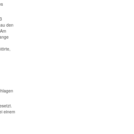
es
B
nau den
. Am
Zange
törte,
chlagen
setzt.
ei einem