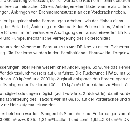
che Gestaltung verbessert, seitlich wurde die Kabine mit einknöpfbaren
charniere zum einfachen Öffnen, Anbringen einer Bodenwanne als Unters
ngen, Anbringen von Drehmomentstützen an den Vorderachstrieben.
nd fertigungstechnische Forderungen erhoben, wie der Einbau eines
g bei Seilarbeit, Änderung der Kinematik des Polterschildes, Verbreit
 für den Fahrer, veränderte Anbringung der Fahrscheinwerfer, Blink- 
er und Pumpe, mechanische Verriegelung des Polterschildes.
e aus der Vorserie im Februar 1978 vier DFU-45 zu einem Richtpreis 
fung. Die Traktoren wurden in den Forstbetrieben Eberswalde, Torgelow
sserungen, aber keine wesentlichen Änderungen. So wurde das Pende
 Wendekreisdurchmessers auf 8 m führte. Die Rückewinde HW 20 mit 5
uck von160 kp/cm² und 2000 kp Zugkraft entsprach den Forderungen d
raulikanlagen der Traktoren 100...110 kp/cm³) führte daher zu Einschrä
indigkeitsstufungen möglich (acht vorwärts, 2 rückwärts), damit wurd
chslastverteilung des Traktors war mit 66,1% auf der Vorderachse und
,2 m³ Holz aufgesattelt werden.
orstbetrieben wurden Stangen bis Stammholz auf Entfernungen von bi
.080 m³ bzw. 0,35...1,31 m³/Lastfahrt und somit 1,92...2,34 dm³/h DK-