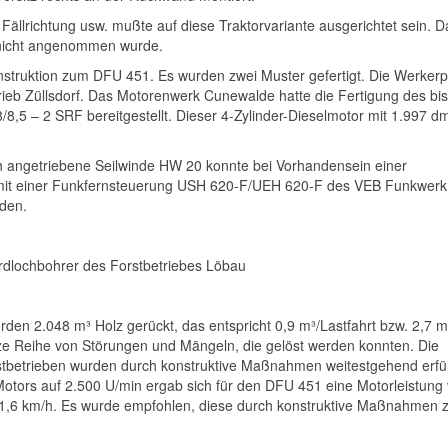
ällrichtung usw. mußte auf diese Traktorvariante ausgerichtet sein. Da
s nicht angenommen wurde.
onstruktion zum DFU 451. Es wurden zwei Muster gefertigt. Die Werker
rieb Züllsdorf. Das Motorenwerk Cunewalde hatte die Fertigung des bi
/8,5 – 2 SRF bereitgestellt. Dieser 4-Zylinder-Dieselmotor mit 1.997 dm
ch angetriebene Seilwinde HW 20 konnte bei Vorhandensein einer
n mit einer Funkfernsteuerung USH 620-F/UEH 620-F des VEB Funkwerk
rden.
rdlochbohrer des Forstbetriebes Löbau
en 2.048 m³ Holz gerückt, das entspricht 0,9 m³/Lastfahrt bzw. 2,7 m
e Reihe von Störungen und Mängeln, die gelöst werden konnten. Die
betrieben wurden durch konstruktive Maßnahmen weitestgehend erfüll
tors auf 2.500 U/min ergab sich für den DFU 451 eine Motorleistung 
21,6 km/h. Es wurde empfohlen, diese durch konstruktive Maßnahmen 