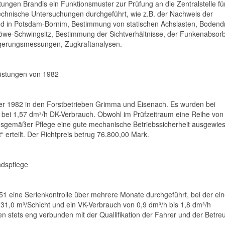
ungen Brandis ein Funktionsmuster zur Prüfung an die Zentralstelle fü
echnische Untersuchungen durchgeführt, wie z.B. der Nachweis der
d in Potsdam-Bornim, Bestimmung von statischen Achslasten, Bodend
-Schwingsitz, Bestimmung der Sichtverhältnisse, der Funkenabsorb
gerungsmessungen, Zugkraftanalysen.
üstungen von 1982
ber 1982 in den Forstbetrieben Grimma und Eisenach. Es wurden bei
 bei 1,57 dm³/h DK-Verbrauch. Obwohl im Prüfzeitraum eine Reihe von
sgemäßer Pflege eine gute mechanische Betriebssicherheit ausgewie
 erteilt. Der Richtpreis betrug 76.800,00 Mark.
ndspflege
1 eine Serienkontrolle über mehrere Monate durchgeführt, bei der ei
s 31,0 m³/Schicht und ein VK-Verbrauch von 0,9 dm³/h bis 1,8 dm³/h
 stets eng verbunden mit der Quallifikation der Fahrer und der Betre