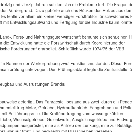
reizig und vierzig Jahren setzten sich die Probleme fort. Die Fragen d
n den Vordergrund. Dazu gehörte auch das Rücken des Holzes aus de
Es fehlte vor allem ein kleiner wendiger Forsttraktor für schwächeres 
aft mit Entwicklungsaufwand und Fertigung für die Industrie kaum lohnt
 Land-, Forst- und Nahrungsgüter-wirtschaft bemühte sich sehr,einen He
r die Entwicklung hatte die Forstwirtschaft durch Koordinierung der
hnische Forderungen“ erarbeitet. Schließlich wurde 1974/75 der VEB
orf im Rahmen der Werkerprobung zwei Funktionsmuster des
D
iesel-
F
ors
nsatzprüfung unterzogen. Den Prüfungsablauf legte die Zentralstelle fü
rzeugbau und Ausrüstungen Brandis
enbauweise gefertigt. Das Fahrgestell bestand aus zwei durch ein Pende
enteil trug Motor, Getriebe, Hydraulikantrieb, Fangrahmen und Polte
d mit Seilführungsrolle. Die Kraftübertragung vom wassergekühlten
getriebe, Wechselgetriebe, Gelenkwelle, Ausgleichsgetriebe und Endvor
radpumpen ausgerüstet, eine als Antrieb der Lenkung, eine zur Betätig
rs war nur front- und heckseitig mit Glasscheiben versehen.