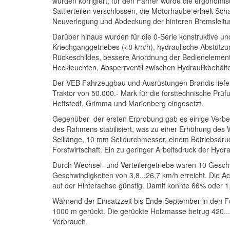
wurden korrigiert, für den Fahrer wurde die ergonomis
Sattlerteilen verschlossen, die Motorhaube erhielt S
Neuverlegung und Abdeckung der hinteren Bremsleitu
Darüber hinaus wurden für die 0-Serie konstruktive u
Kriechganggetriebes (<8 km/h), hydraulische Abstützun
Rückeschildes, bessere Anordnung der Bedienelemente
Heckleuchten, Absperrventil zwischen Hydraulikbehält
Der VEB Fahrzeugbau und Ausrüstungen Brandis liefert
Traktor von 50.000.- Mark für die forsttechnische Prü
Hettstedt, Grimma und Marienberg eingesetzt.
Gegenüber der ersten Erprobung gab es einige Verbe
des Rahmens stabilisiert, was zu einer Erhöhung des
Seillänge, 10 mm Seildurchmesser, einem Betriebsdr
Forstwirtschaft. Ein zu geringer Arbeitsdruck der Hyd
Durch Wechsel- und Verteilergetriebe waren 10 Geschw
Geschwindigkeiten von 3,8...26,7 km/h erreicht. Die A
auf der Hinterachse günstig. Damit konnte 66% oder 1
Während der Einsatzzeit bis Ende September in den F
1000 m gerückt. Die gerückte Holzmasse betrug 420...3
Verbrauch.