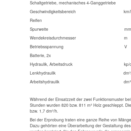
Schaltgetriebe, mechanisches 4-Ganggetriebe
Geschwindigkeitsbereich km/h 4,
Reifen 12,5 –
Spurweite mm 1350
Wendekreisdurchmesser m 7,42 re
Betriebsspannung V
Batterie, 2x 12 V/
Hydraulik, Arbeitsdruck kp/cm
Lenkhydraulik dm³/min
Arbeitshydraulik dm³/mi
Während der Einsatzzeit der zwei Funktionsmuster b
Stunden wurden 820 bzw. 811 m³ Holz geschleppt. Die
bzw. 1,7 dm³/h.
Bei der Erprobung traten eine ganze Reihe von Mängeln
Dazu gehörten eine Überarbeitung der Gestaltung des