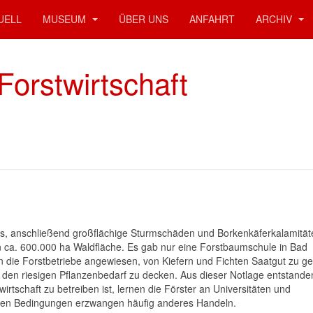
UELL
MUSEUM
ÜBER UNS
ANFAHRT
ARCHIV
 Forstwirtschaft
gs, anschließend großflächige Sturmschäden und Borkenkäferkalamität
n ca. 600.000 ha Waldfläche. Es gab nur eine Forstbaumschule in Bad
n die Forstbetriebe angewiesen, von Kiefern und Fichten Saatgut zu g
den riesigen Pflanzenbedarf zu decken. Aus dieser Notlage entstande
tschaft zu betreiben ist, lernen die Förster an Universitäten und
ichen Bedingungen erzwangen häufig anderes Handeln.