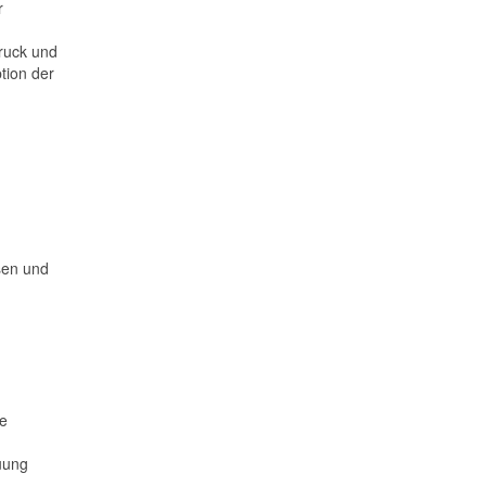
r
ruck und
tion der
sen und
ne
uung