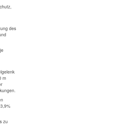
chutz,
erung des
und
je
,
lgelenk
0 m
er
nkungen.
en
 33,9%
s zu