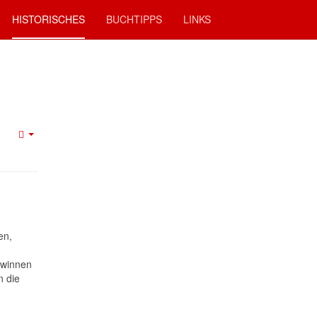
HISTORISCHES
BUCHTIPPS
LINKS
en,
ewinnen
n die