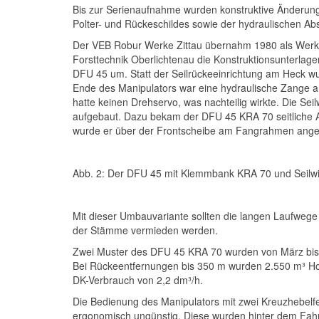
Bis zur Serienaufnahme wurden konstruktive Änderung
Polter- und Rückeschildes sowie der hydraulischen Ab
Der VEB Robur Werke Zittau übernahm 1980 als Werk 
Forsttechnik Oberlichtenau die Konstruktionsunterlag
DFU 45 um. Statt der Seilrückeeinrichtung am Heck 
Ende des Manipulators war eine hydraulische Zange 
hatte keinen Drehservo, was nachteilig wirkte. Die Sei
aufgebaut. Dazu bekam der DFU 45 KRA 70 seitliche 
wurde er über der Frontscheibe am Fangrahmen ange
Abb. 2: Der DFU 45 mit Klemmbank KRA 70 und Seilwi
Mit dieser Umbauvariante sollten die langen Laufwege 
der Stämme vermieden werden.
Zwei Muster des DFU 45 KRA 70 wurden von März bis 
Bei Rückeentfernungen bis 350 m wurden 2.550 m³ Hol
DK-Verbrauch von 2,2 dm³/h.
Die Bedienung des Manipulators mit zwei Kreuzhebelfer
ergonomisch ungünstig. Diese wurden hinter dem Fahr