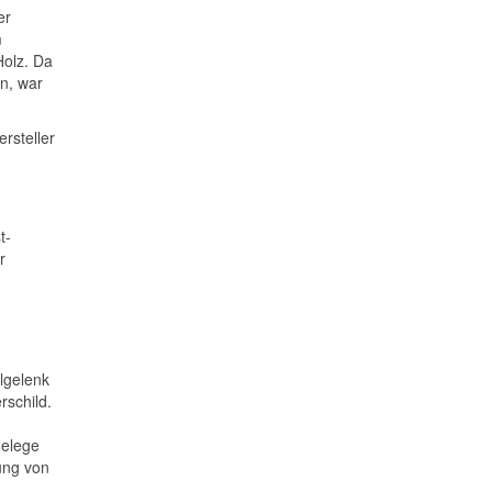
er
m
Holz. Da
en, war
rsteller
t-
r
lgelenk
rschild.
gelege
ung von