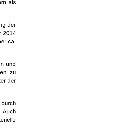
rn als
ng der
r 2014
er ca.
en und
len zu
er der
 durch
. Auch
rielle