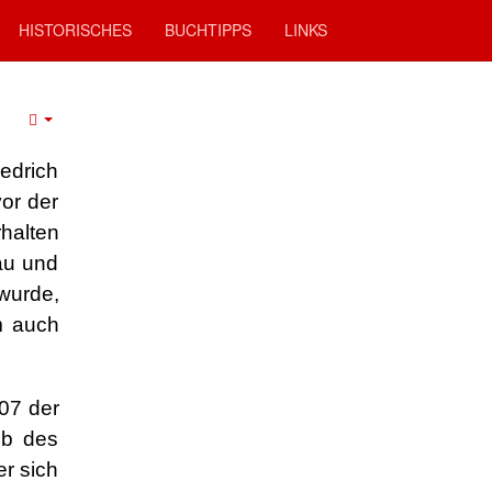
HISTORISCHES
BUCHTIPPS
LINKS
edrich
or der
rhalten
au und
wurde,
m auch
07 der
eb des
er sich