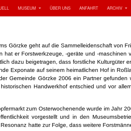
UELL
MUSEUM
ÜBER UNS
ANFAHRT
ARCHIV
s Görzke geht auf die Sammelleidenschaft von Fri
 hat er Forstwerkzeuge, -geräte und -maschinen v
ich dazu beigetragen, dass forstliche Kulturgüter e
sende Exponate auf seinem heimatlichen Hof in Roßl
t der Gemeinde Görzke 2006 ein Partner gefunden 
 historischen Handwerkhof entschied und vor alle
 Töpfermarkt zum Osterwochenende wurde im Jahr 20
entlichkeit vorgestellt und in den Museumsbetri
e Resonanz hatte zur Folge, dass weitere Forstmänn