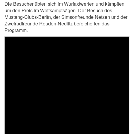
Die Besucher übten sich im Wurfaxtwerfen und kämpften
um den Preis im Wettkampfsägen. Der Besuch des
Mustang-Clubs-Berlin, der Simsonfreunde Netzen und der
Zweiradfreunde Reuden-Nedlitz bereicherten das
Programm.